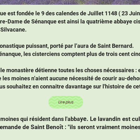
 est fondée le 9 des calendes de Juillet 1148 ( 23 Juin
re-Dame de Sénanque est ainsi la quatrième abbaye cis
 Silvacane.
onastique puissant, porté par l’aura de Saint Bernard.
nanque, les cisterciens comptent plus de trois cent ci
le monastère détienne toutes les choses nécessaires : e
ue les moines n’aient aucune nécessité de courir au-deho
s souhaitez en connaitre davantage sur l'histoire de cet
Lire plus
ye.
Le lavandin est cu
6 moines qui résident dans l'abba
emande de Saint Benoît : "ils seront vraiment moines s